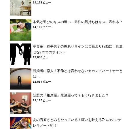
14,178ビュー
本気と遊びのキスの違い…男性の気持ちはキスに表れる？
14,166ビュー
草食系・奥手男子の脈ありサインは言葉より行動に！見逃
せない5つのポイント
13,030ビュー
既婚者に恋人？不倫とは言わせないセカンドパートナーと
は…
11,584ビュー
話題の「相席屋」居酒屋って？もう行きました？
11,125ビュー
あの石原さとみもやっている！願いを叶える7つのシンデ
レラノート術！