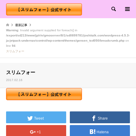
検索
最新記事
Warning
: Invalid argument supplied for foreach() in
/export/sd213/www/jp/r/e/gmoserver/8/1/sd0899781/joshitalk.com/wordpress-4.5.3-
ja-jetpack-undernavicontrol/wp-content/themes/gensen_tcd050/breadcrumb.php
on
line
94
スリムフォー
スリムフォー
2017.02.16
Tweet
Share
+1
Hatena