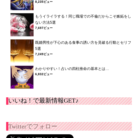
8,235ビュー
もうイライラする！同じ職場での不倫だからこそ嫉妬をし
ない方法5選
7,697ビュー
既婚男性が下心のある食事の誘い方を見破る行動とセリフ
5選
7,249ビュー
わかりやすい！占いの四柱推命の基本とは…
6,832ビュー
いいね！で最新情報GET♪
Twitterでフォロー