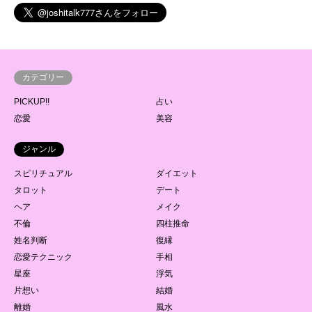
カテゴリー
PICKUP!!
占い
恋愛
美容
ジャンル
スピリチュアル
ダイエット
タロット
デート
ヘア
メイク
不倫
四柱推命
姓名判断
復縁
恋愛テクニック
手相
星座
浮気
片想い
結婚
離婚
風水