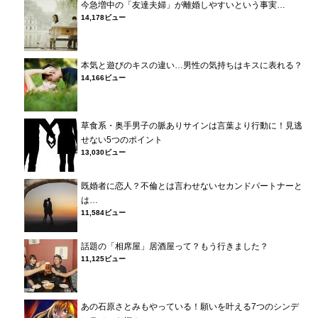
今急増中の「友達夫婦」が離婚しやすいという事実…
14,178ビュー
本気と遊びのキスの違い…男性の気持ちはキスに表れる？
14,166ビュー
草食系・奥手男子の脈ありサインは言葉より行動に！見逃
せない5つのポイント
13,030ビュー
既婚者に恋人？不倫とは言わせないセカンドパートナーと
は…
11,584ビュー
話題の「相席屋」居酒屋って？もう行きました？
11,125ビュー
あの石原さとみもやっている！願いを叶える7つのシンデ