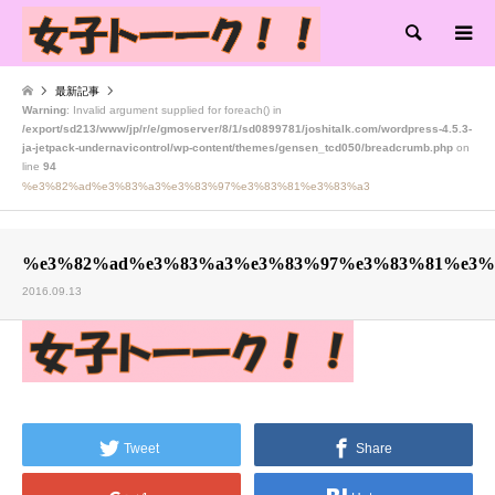
検索
最新記事
Warning
: Invalid argument supplied for foreach() in
/export/sd213/www/jp/r/e/gmoserver/8/1/sd0899781/joshitalk.com/wordpress-4.5.3-
ja-jetpack-undernavicontrol/wp-content/themes/gensen_tcd050/breadcrumb.php
on
line
94
%e3%82%ad%e3%83%a3%e3%83%97%e3%83%81%e3%83%a3
%e3%82%ad%e3%83%a3%e3%83%97%e3%83%81%e3%
2016.09.13
Tweet
Share