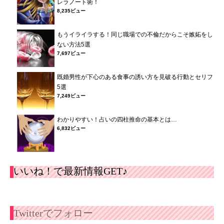
レラノート術！
8,235ビュー
もうイライラする！同じ職場での不倫だからこそ嫉妬をし
ない方法5選
7,697ビュー
既婚男性が下心のある食事の誘い方を見破る行動とセリフ
5選
7,249ビュー
わかりやすい！占いの四柱推命の基本とは…
6,832ビュー
いいね！で最新情報GET♪
Twitterでフォロー