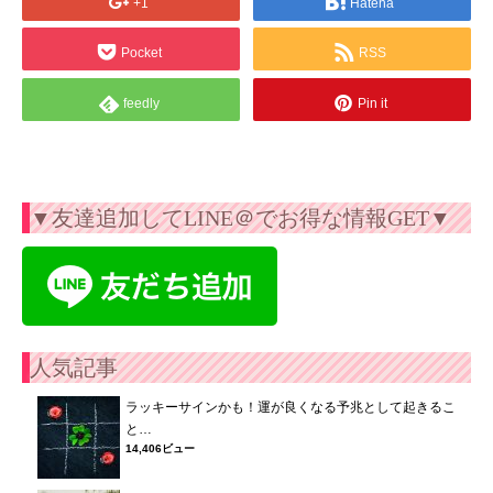
+1
Hatena
Pocket
RSS
feedly
Pin it
▼友達追加してLINE＠でお得な情報GET▼
人気記事
ラッキーサインかも！運が良くなる予兆として起きるこ
と…
14,406ビュー