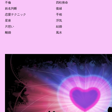
不倫
四柱推命
姓名判断
復縁
恋愛テクニック
手相
星座
浮気
片想い
結婚
離婚
風水