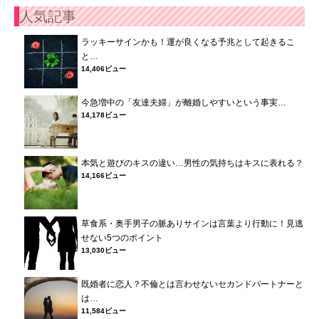
人気記事
ラッキーサインかも！運が良くなる予兆として起きるこ
と…
14,406ビュー
今急増中の「友達夫婦」が離婚しやすいという事実…
14,178ビュー
本気と遊びのキスの違い…男性の気持ちはキスに表れる？
14,166ビュー
草食系・奥手男子の脈ありサインは言葉より行動に！見逃
せない5つのポイント
13,030ビュー
既婚者に恋人？不倫とは言わせないセカンドパートナーと
は…
11,584ビュー