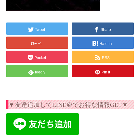
Tweet
Share
+1
Hatena
Pocket
RSS
feedly
Pin it
▼友達追加してLINE＠でお得な情報GET▼