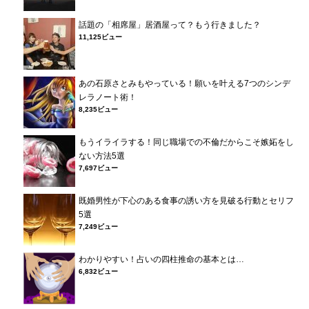
話題の「相席屋」居酒屋って？もう行きました？
11,125ビュー
あの石原さとみもやっている！願いを叶える7つのシンデ
レラノート術！
8,235ビュー
もうイライラする！同じ職場での不倫だからこそ嫉妬をし
ない方法5選
7,697ビュー
既婚男性が下心のある食事の誘い方を見破る行動とセリフ
5選
7,249ビュー
わかりやすい！占いの四柱推命の基本とは…
6,832ビュー