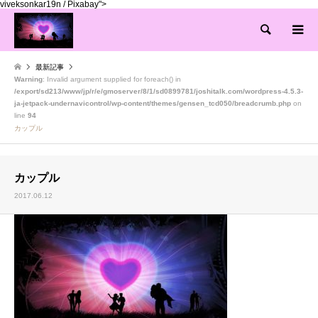
viveksonkar19n / Pixabay">
検索
最新記事
Warning
: Invalid argument supplied for foreach() in
/export/sd213/www/jp/r/e/gmoserver/8/1/sd0899781/joshitalk.com/wordpress-4.5.3-
ja-jetpack-undernavicontrol/wp-content/themes/gensen_tcd050/breadcrumb.php
on
line
94
カップル
カップル
2017.06.12