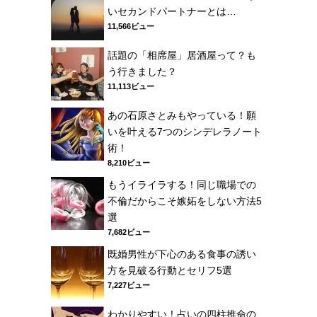
いセカンドパートナーとは…
11,566ビュー
話題の「相席屋」居酒屋って？も
う行きました？
11,113ビュー
あの石原さとみもやっている！願
いを叶える7つのシンデレラノート
術！
8,210ビュー
もうイライラする！同じ職場での
不倫だからこそ嫉妬をしない方法5
選
7,682ビュー
既婚男性が下心のある食事の誘い
方を見破る行動とセリフ5選
7,227ビュー
わかりやすい！占いの四柱推命の