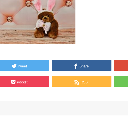
Tweet
Share
Pocket
RSS