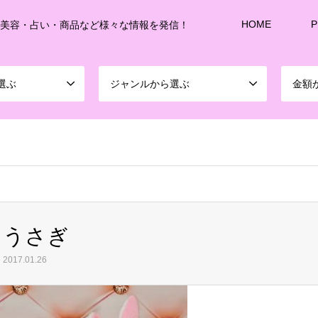
HOME
P
・美容・占い・商品など様々な情報を発信！
選ぶ
ジャンルから選ぶ
金額
sd213/www/jp/r/e/gmoserver/8/1/sd0899781/joshitalk.com/wordpress-4.5.3-ja-jetpac
うさぎ
2017.01.26