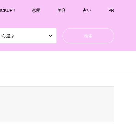
ICKUP!!
恋愛
美容
占い
PR
から選ぶ
k-undernavicontrol/wp-content/themes/gensen_tcd050/breadcrumb.php