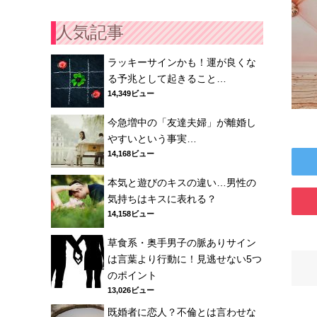
人気記事
ラッキーサインかも！運が良くな
る予兆として起きること…
14,349ビュー
今急増中の「友達夫婦」が離婚し
やすいという事実…
14,168ビュー
本気と遊びのキスの違い…男性の
気持ちはキスに表れる？
14,158ビュー
草食系・奥手男子の脈ありサイン
は言葉より行動に！見逃せない5つ
のポイント
13,026ビュー
既婚者に恋人？不倫とは言わせな