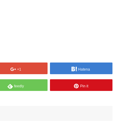
+1
Hatena
feedly
Pin it