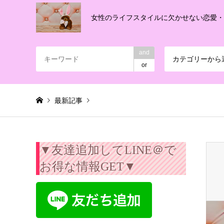
女性のライフスタイルに欠かせない恋愛
and
カテゴリーから
or
最新記事
Warning
: Invalid argument supplied for foreach() in
/export/
▼友達追加してLINE＠で
お得な情報GET▼
うさぎ