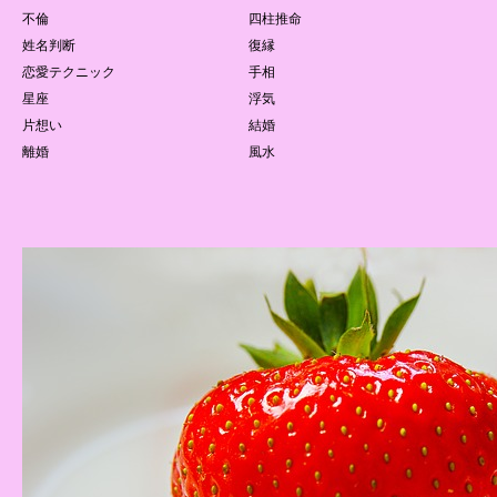
不倫
四柱推命
姓名判断
復縁
恋愛テクニック
手相
星座
浮気
片想い
結婚
離婚
風水