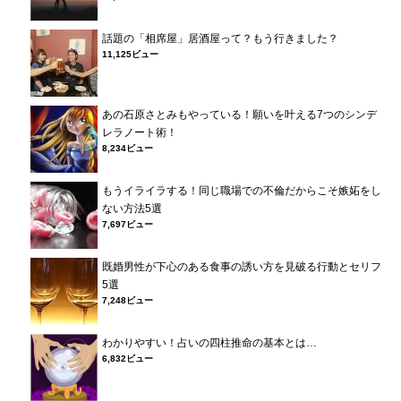
話題の「相席屋」居酒屋って？もう行きました？
11,125ビュー
あの石原さとみもやっている！願いを叶える7つのシンデ
レラノート術！
8,234ビュー
もうイライラする！同じ職場での不倫だからこそ嫉妬をし
ない方法5選
7,697ビュー
既婚男性が下心のある食事の誘い方を見破る行動とセリフ
5選
7,248ビュー
わかりやすい！占いの四柱推命の基本とは…
6,832ビュー