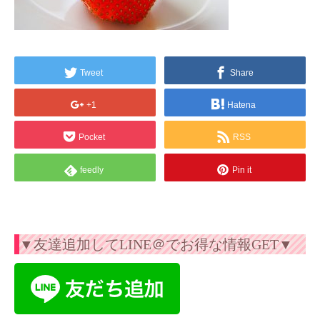
Tweet
Share
+1
Hatena
Pocket
RSS
feedly
Pin it
▼友達追加してLINE＠でお得な情報GET▼