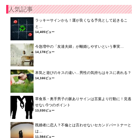
人気記事
ラッキーサインかも！運が良くなる予兆として起きるこ
と…
14,405ビュー
今急増中の「友達夫婦」が離婚しやすいという事実…
14,178ビュー
本気と遊びのキスの違い…男性の気持ちはキスに表れる？
14,166ビュー
草食系・奥手男子の脈ありサインは言葉より行動に！見逃
せない5つのポイント
13,030ビュー
既婚者に恋人？不倫とは言わせないセカンドパートナーと
は…
11,584ビュー