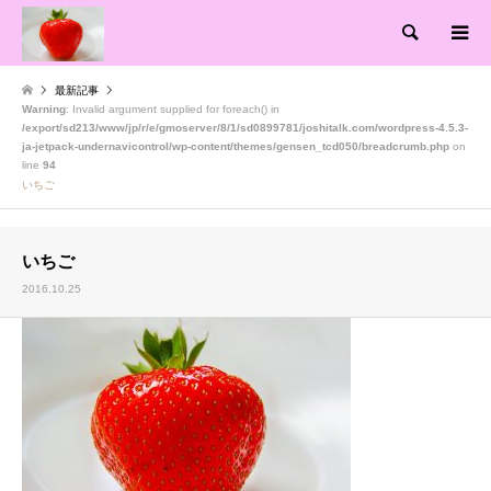
検索
最新記事
Warning
: Invalid argument supplied for foreach() in
/export/sd213/www/jp/r/e/gmoserver/8/1/sd0899781/joshitalk.com/wordpress-4.5.3-
ja-jetpack-undernavicontrol/wp-content/themes/gensen_tcd050/breadcrumb.php
on
line
94
いちご
いちご
2016.10.25