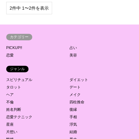
2件中 1〜2件を表示
カテゴリー
PICKUP!!
占い
恋愛
美容
ジャンル
スピリチュアル
ダイエット
タロット
デート
ヘア
メイク
不倫
四柱推命
姓名判断
復縁
恋愛テクニック
手相
星座
浮気
片想い
結婚