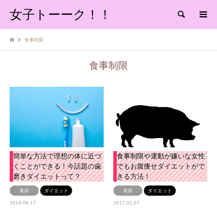
女子トーーク！！
検索
食事制限
食事制限
簡単な方法で理想の体に近づ
食事制限や運動が嫌いな女性
くことができる！今話題の歯
でもお腹痩せダイエットがで
磨きダイエットって？
きる方法！
美容
ダイエット
美容
ダイエット
2019.06.17
2017.01.07