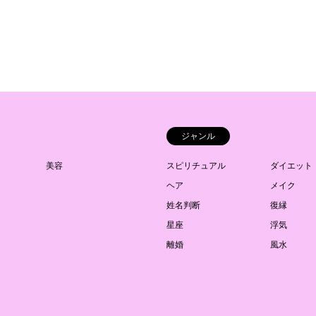
ジャンル
美容
スピリチュアル
ダイエット
ヘア
メイク
姓名判断
復縁
星座
浮気
離婚
風水