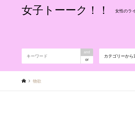
女子トーーク！！
女性のラ
and
カテゴリーから
or
物欲