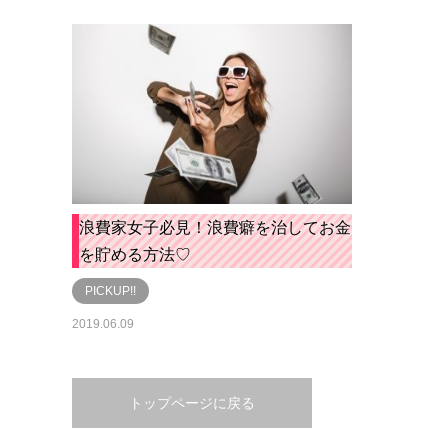
浪費家女子必見！浪費癖を治してお金
を貯める方法♡
PICKUP!!
2019.06.09
トップページに戻る