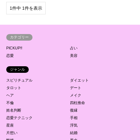
1件中 1件を表示
カテゴリー
PICKUP!!
占い
恋愛
美容
ジャンル
スピリチュアル
ダイエット
タロット
デート
ヘア
メイク
不倫
四柱推命
姓名判断
復縁
恋愛テクニック
手相
星座
浮気
片想い
結婚