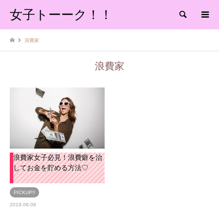
女子トーーク！！
検索
浪費家
浪費家
浪費家女子必見！浪費癖を治
してお金を貯める方法♡
PICKUP!!
2019.06.09