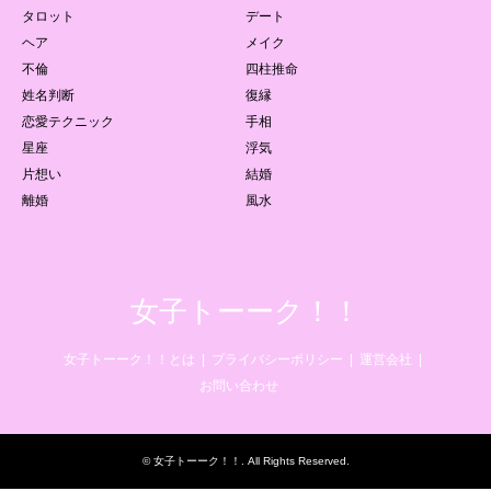
タロット
デート
ヘア
メイク
不倫
四柱推命
姓名判断
復縁
恋愛テクニック
手相
星座
浮気
片想い
結婚
離婚
風水
女子トーーク！！
女子トーーク！！とは
プライバシーポリシー
運営会社
お問い合わせ
©
女子トーーク！！
. All Rights Reserved.