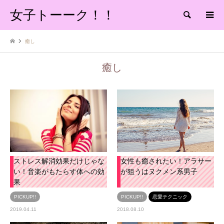
女子トーーク！！
検索
癒し
癒し
ストレス解消効果だけじゃな
女性も癒されたい！アラサー
い！音楽がもたらす体への効
が狙うはヌクメン系男子
果
PICKUP!!
PICKUP!!
恋愛テクニック
2019.04.11
2018.08.10