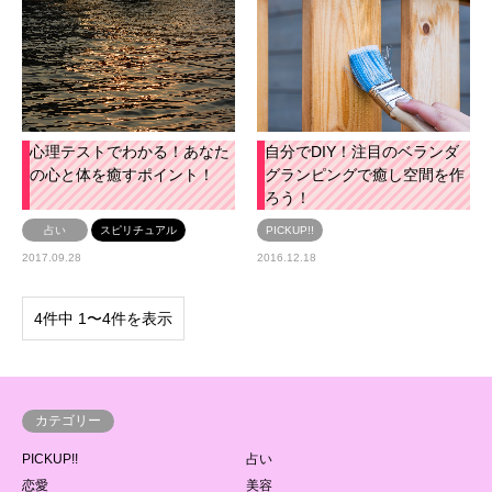
心理テストでわかる！あなた
自分でDIY！注目のベランダ
の心と体を癒すポイント！
グランピングで癒し空間を作
ろう！
占い
スピリチュアル
PICKUP!!
2017.09.28
2016.12.18
4件中 1〜4件を表示
カテゴリー
PICKUP!!
占い
恋愛
美容