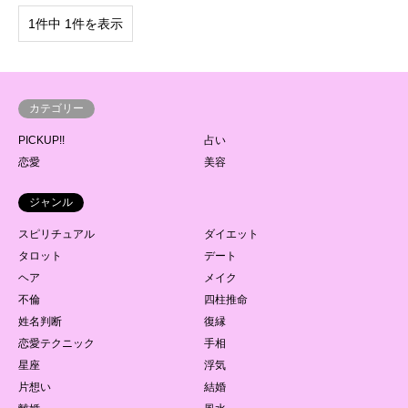
1件中 1件を表示
カテゴリー
PICKUP!!
占い
恋愛
美容
ジャンル
スピリチュアル
ダイエット
タロット
デート
ヘア
メイク
不倫
四柱推命
姓名判断
復縁
恋愛テクニック
手相
星座
浮気
片想い
結婚