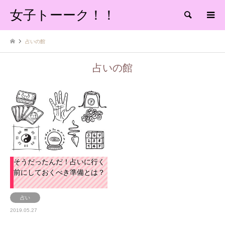
女子トーーク！！
検索
占いの館
占いの館
そうだったんだ！占いに行く
前にしておくべき準備とは？
占い
2019.05.27