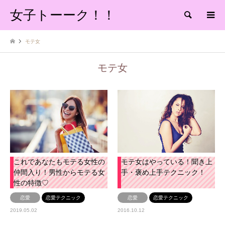
女子トーーク！！
検索
モテ女
モテ女
これであなたもモテる女性の
モテ女はやっている！聞き上
仲間入り！男性からモテる女
手・褒め上手テクニック！
性の特徴♡
恋愛
恋愛テクニック
恋愛
恋愛テクニック
2019.05.02
2016.10.12