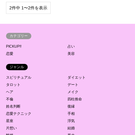
2件中 1〜2件を表示
カテゴリー
PICKUP!!
占い
恋愛
美容
ジャンル
スピリチュアル
ダイエット
タロット
デート
ヘア
メイク
不倫
四柱推命
姓名判断
復縁
恋愛テクニック
手相
星座
浮気
片想い
結婚